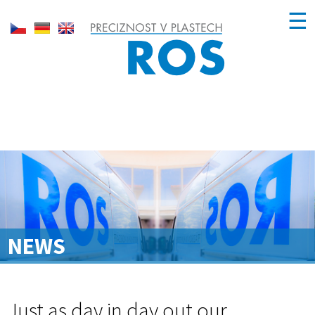
☰
NEWS
Just as day in day out our