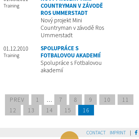
COUNTRYMAN V ZÁVODĚ
Training
ROS UMMERSTADT
Nový projekt Mini
Countryman v závodě Ros
Ummerstadt
01.12.2010
SPOLUPRÁCE S
FOTBALOVOU AKADEMIÍ
Training
Spolupráce s Fotbalovou
akademií
PREV
1
…
7
8
9
10
11
12
13
14
15
16
CONTACT
IMPRINT
|