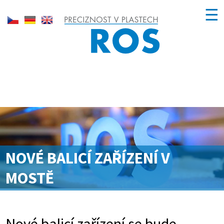
☰
NOVÉ BALICÍ ZAŘÍZENÍ V
MOSTĚ
Nové balicí zařízení se bude